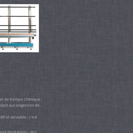
 et de trempe chimique ;
ndant aux exigences de
if et serviable ; c'est
sont modulaires : des