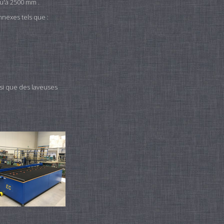
qu'à 2500 mm .
nexes tels que :
si que des laveuses