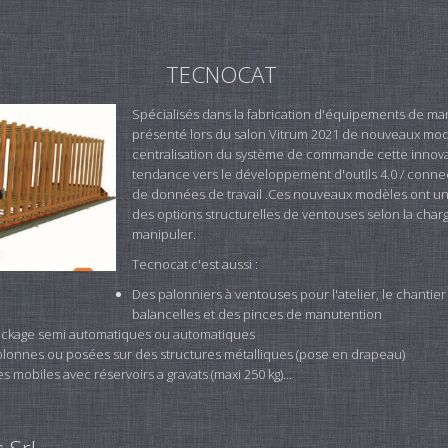
TECNOCAT
Spécialisés dans la fabrication d'équipements de ma
présenté lors du salon Vitrum 2021 de nouveaux mo
centralisation du système de commande cette innov
tendance vers le développement d'outils 4.0 / connec
de données de travail .Ces nouveaux modèles ont 
des options structurelles de ventouses selon la charg
manipuler.
Tecnocat c'est aussi :
Des palonniers à ventouses pour l'atelier, le chantier
balancelles et des pinces de manutention
ockage semi automatiques ou automatiques
lonnes ou posées sur des structures métalliques (pose en drapeau)
 mobiles avec réservoirs a gravats (maxi 250 kg)...