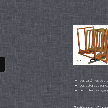
des systèmes de st
des potences sur co
des potences légères