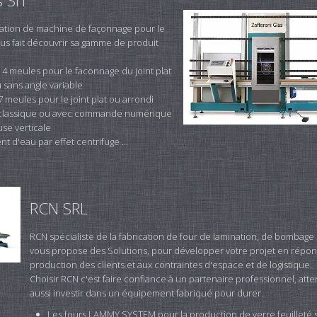
 Srl
ication de machine de façonnage pour le
ous fait découvrir sa gamme de produit
de 4 meules pour le faconnage du joint plat
 sans angle variable
 meules pour le joint plat ou arrondi
 classique ou avec commande numérique
se verticale
t d'eau par effet centrifuge ...
RCN SRL
RCN spécialiste de la fabrication de four de lamination, de bombage
vous propose des Solutions, pour développer votre projet en répo
production des clients et aux contraintes d'espace et de logistique.
Choisir RCN c'est faire confiance à un partenaire professionnel, attent
aussi investir dans un équipement fabriqué pour durer.
Les fours LAMMY SYSTEM pour la production de verre feuilleté 