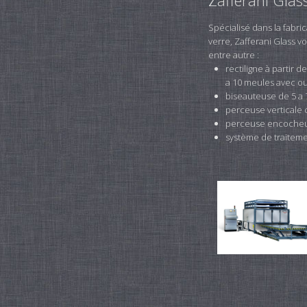
Zafferani Glass
Spécialisé dans la fabr
verre, Zafferani Glass v
entre autre :
rectiligne à partir 
a 10 meules avec ou
biseauteuse de 5 a 7
perceuse verticale
perceuse encocheu
système de traitemen