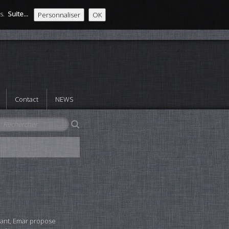
es.
Suite...
Personnaliser
OK
Contact
NEWS
olant, Emar propose